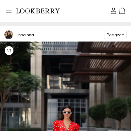
innainna
Podążać
1/3