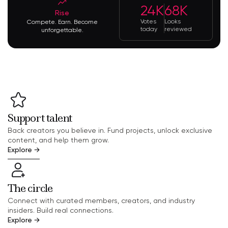
24K
68K
Rise
Votes
Looks
Compete. Earn. Become
today
reviewed
unforgettable.
Support talent
Back creators you believe in. Fund projects, unlock exclusive
content, and help them grow.
Explore
→
The circle
Connect with curated members, creators, and industry
insiders. Build real connections.
Explore
→