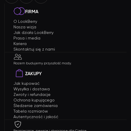
FIRMA
O LookBerry
Nasza wizja
Jak działa LookBerry
Prasa i media
Kariera
Skontaktuj się z nami
Razem budujemy przyszłość mody.
ZAKUPY
Jak kupować
Wysyłka i dostawa
Zwroty i refundacje
Ochrona kupującego
Śledzenie zamówienia
Tabela rozmiarów
Autentyczność i jakość
Bezpiecznie, pewnie i stworzone dla Ciebie.