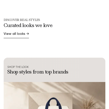
DISCOVER REAL STYLES
Curated looks we love
View all looks
→
shesokate
9.2K
maxvelocity
6.2K
valeriia_chyzh
7.1K
alex_apex
8.4K
SHOP THE LOOK
Shop styles from top brands