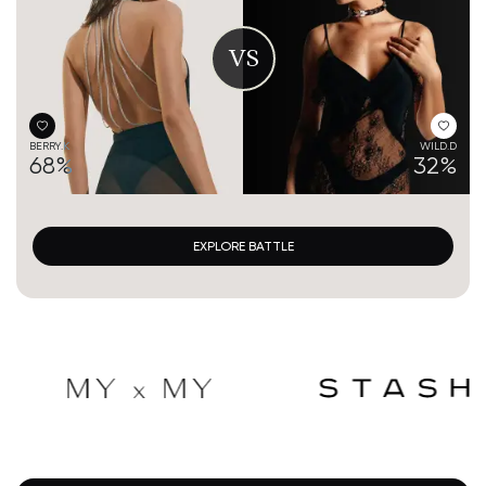
VS
BERRY.K
WILD.D
68%
32%
EXPLORE BATTLE