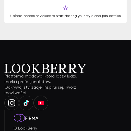
Upload photos or videos to start sharing your style and join battles
Platforma modowa, która łączy ludzi,
marki i profesjonalistów.
Odkrywaj stylizacje. Inspiruj się. Twórz
możliwości.
FIRMA
O LookBerry