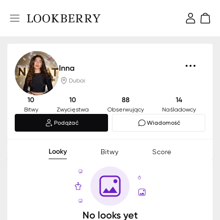
Inna
Dubai
10
10
88
14
Bitwy
Zwycięstwa
Obserwujący
Naśladowcy
Podążać
Wiadomość
Looky
Bitwy
Score
No looks yet