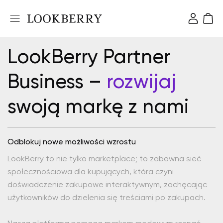
LookBerry Partner
Business –
rozwijaj
swoją markę z nami
Odblokuj nowe możliwości wzrostu
LookBerry to nie tylko marketplace; to zabawna sieć
społecznościowa dla kupujących, która czyni
doświadczenie zakupowe interaktywnym, zachęcając
użytkowników do dzielenia się treściami po zakupach.