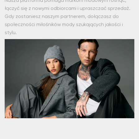
Nasza platforma pomaga markom modowym rosnąć,
łączyć się z nowymi odbiorcami i upraszczać sprzedaż.
Gdy zostaniesz naszym partnerem, dołączasz do
społeczności miłośników mody szukających jakości i
stylu.