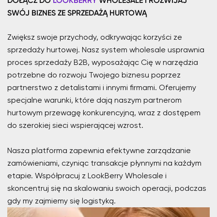
DOŁĄCZ DO
LOOKBERRY
WHOLESALE I ROZWIJAJ
SWÓJ BIZNES ZE SPRZEDAŻĄ HURTOWĄ
Zwiększ swoje przychody, odkrywając korzyści ze
sprzedaży hurtowej. Nasz system wholesale usprawnia
proces sprzedaży B2B, wyposażając Cię w narzędzia
potrzebne do rozwoju Twojego biznesu poprzez
partnerstwo z detalistami i innymi firmami. Oferujemy
specjalne warunki, które dają naszym partnerom
hurtowym przewagę konkurencyjną, wraz z dostępem
do szerokiej sieci wspierającej wzrost.
Nasza platforma zapewnia efektywne zarządzanie
zamówieniami, czyniąc transakcje płynnymi na każdym
etapie. Współpracuj z LookBerry Wholesale i
skoncentruj się na skalowaniu swoich operacji, podczas
gdy my zajmiemy się logistyką.