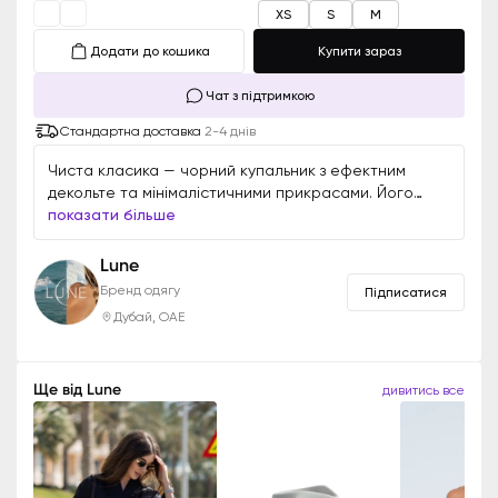
XS
S
M
Додати до кошика
Купити зараз
Чат з підтримкою
Стандартна доставка
2-4 днів
Чиста класика — чорний купальник з ефектним
декольте та мінімалістичними прикрасами. Його
елегантний дизайн та ідеальна посадка роблять
показати більше
його універсальним вибором для будь-якого літнього
образу. Мінімум деталей, максимальна елегантність,
Lune
що підкреслює силует.
Бренд одягу
Підписатися
Дубай, ОАЕ
Ще від
Lune
дивитись все