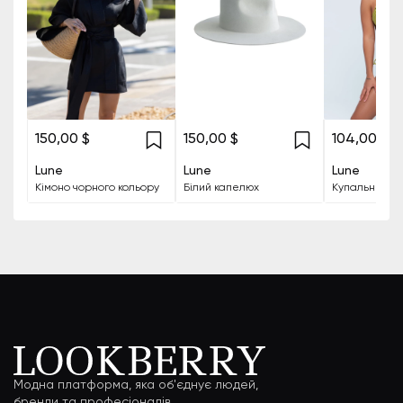
150,00 $
150,00 $
104,00 $
Lune
Lune
Lune
Кімоно чорного кольору
Білий капелюх
Модна платформа, яка об'єднує людей,
бренди та професіоналів.