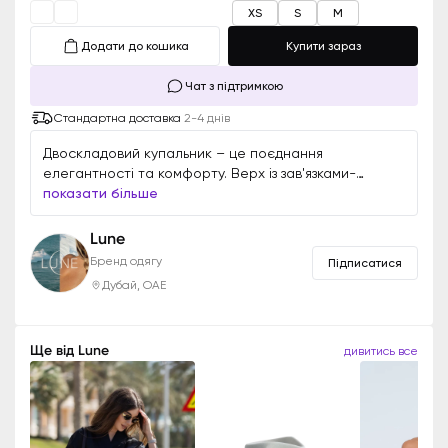
XS
S
M
Додати до кошика
Купити зараз
Чат з підтримкою
Стандартна доставка
2-4 днів
Двоскладовий купальник – це поєднання
елегантності та комфорту. Верх із зав'язками-
халтерами забезпечує надійну підтримку та
показати більше
підкреслює лінію декольте, а відкритий низ
підкреслює силует, створюючи спокусливий образ.
Lune
Бренд одягу
Підписатися
Дубай, ОАЕ
Ще від
Lune
дивитись все