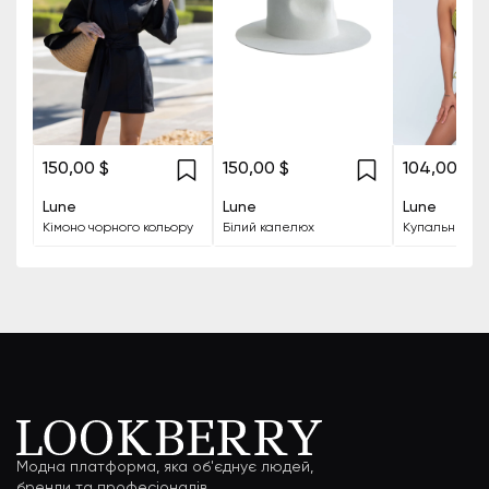
150,00 $
150,00 $
104,00 $
Lune
Lune
Lune
Кімоно чорного кольору
Білий капелюх
Модна платформа, яка об'єднує людей,
бренди та професіоналів.