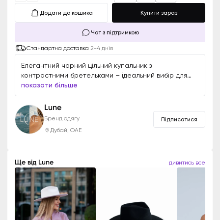
Додати до кошика
Купити зараз
Чат з підтримкою
Стандартна доставка
2-4 днів
Елегантний чорний цільний купальник з
контрастними бретельками – ідеальний вибір для
стильного відпочинку. Доступний для замовлення в
показати більше
чорному та білому кольорах.
Lune
Бренд одягу
Підписатися
Дубай, ОАЕ
Ще від
Lune
дивитись все