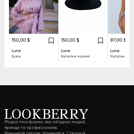
150,00 $
150,00 $
87,00 $
Lune
Lune
Lune
Бузок
Капелюх чорний
Модна платформа, яка об'єднує людей,
бренди та професіоналів.
Відкривай образи. Надихайся. Створюй