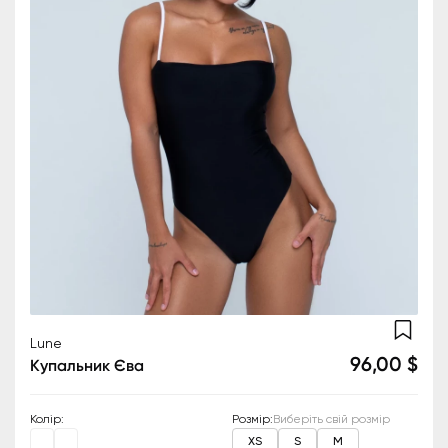
Lune
96,00 $
Купальник Єва
Колір
:
Розмір
:
Виберіть свій розмір
XS
S
M