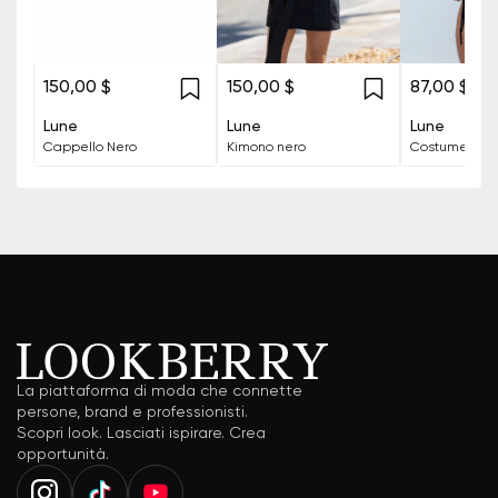
150,00 $
150,00 $
87,00 $
Lune
Lune
Lune
Cappello Nero
Kimono nero
La piattaforma di moda che connette
persone, brand e professionisti.
Scopri look. Lasciati ispirare. Crea
opportunità.