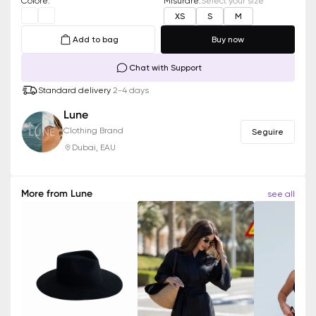
Colore
:
Misurare
:
Select your size
XS
S
M
Add to bag
Buy now
Chat with Support
Standard delivery
2-4 days
Lune
Clothing Brand
Seguire
Dubai, EAU
More from
Lune
see all