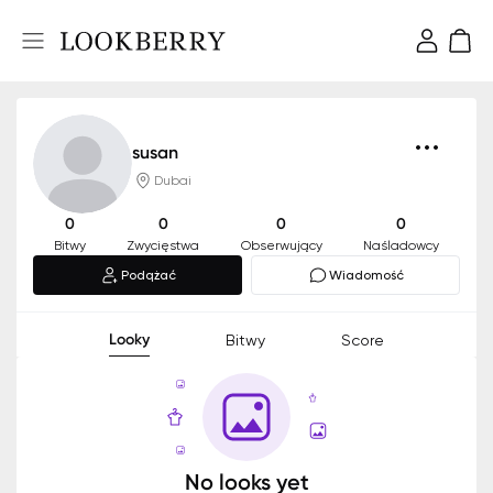
susan
Dubai
0
0
0
0
Bitwy
Zwycięstwa
Obserwujący
Naśladowcy
Podążać
Wiadomość
Looky
Bitwy
Score
No looks yet