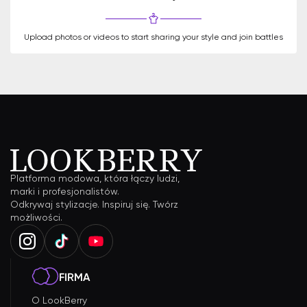
Upload photos or videos to start sharing your style and join battles
Platforma modowa, która łączy ludzi,
marki i profesjonalistów.
Odkrywaj stylizacje. Inspiruj się. Twórz
możliwości.
FIRMA
O LookBerry