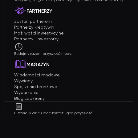
Wszystko, czego marki potrzebują, by rosnąć i odnosić sukcesy.
PARTNERZY
Zostań partnerem
Partnerzy kreatywni
Możliwości inwestycyjne
Partnerzy i inwestorzy
Budujmy razem przyszłość mody.
MAGAZYN
Wiadomości modowe
Wywiady
Spojrzenia branżowe
Wydarzenia
Blog LookBerry
Historie, ludzie i idee kształtujące przyszłość.