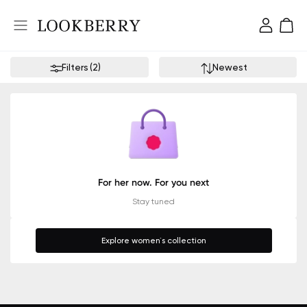
Filters
(
2
)
Newest
For her now. For you next
Stay tuned
Explore women`s collection