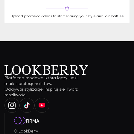
Upload photos or videos to start sharing your style and join battles
Platforma modowa, która łączy ludzi,
marki i profesjonalistów.
Odkrywaj stylizacje. Inspiruj się. Twórz
możliwości.
FIRMA
O LookBerry