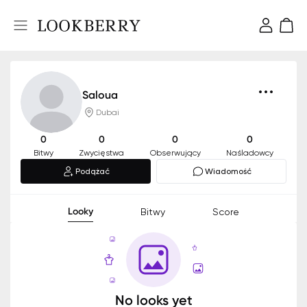
Saloua
Dubai
0
0
0
0
Bitwy
Zwycięstwa
Obserwujący
Naśladowcy
Podążać
Wiadomość
Looky
Bitwy
Score
No looks yet