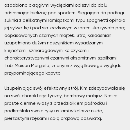
ozdobioną okrągłymi wycięciami od szyi do dołu,
odsłaniając bieliznę pod spodem. Sięgająca do podłogi
suknia z delikatnymi ramiączkami typu spaghetti opinała
jej sylwetkę i pod siateczkowym wzorem ukazywała parę
dopasowanych czarnych majtek. Strój Kardashian
uzupełniono dużym naszyjnikiem wysadzanym
klejnotami, szmaragdowymi kolczykami i
charakterystycznymi czarnymi aksamitnymi szpilkami
Tabi Maison Margiela, znanymi z wyjątkowego wyglądu
przypominającego kopyto.
Uzupełniając swój efektowny strój, Kim zdecydowała się
na swój charakterystyczny, bombowy makijaż. Nosiła
proste ciemne włosy z przedziałkiem pośrodku i
podkreślała swoje rysy ustami w kolorze nude,
pierzastymi rzęsami i całą brązową poświatą.