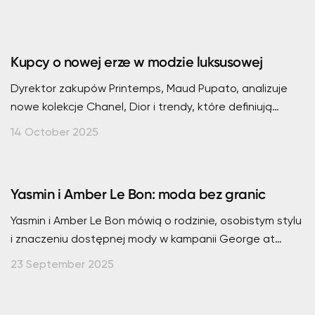
Kupcy o nowej erze w modzie luksusowej
Dyrektor zakupów Printemps, Maud Pupato, analizuje
nowe kolekcje Chanel, Dior i trendy, które definiują
współczesny luksus.
14 October 2025
Yasmin i Amber Le Bon: moda bez granic
Yasmin i Amber Le Bon mówią o rodzinie, osobistym stylu
i znaczeniu dostępnej mody w kampanii George at
Asda, podkreślając jej rolę.
23 September 2025