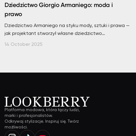
Dziedzictwo Giorgio Armaniego: moda i
prawo
Dziedzictwo Armaniego na styku mody, sztuki i prawa —
jak projektant stworzył własne dziedzictwo
wykraczające poza markę.
14 October 2025
Platforma modowa, która łączy ludzi,
marki i profesjonalistów.
Odkrywaj stylizacje. Inspiruj się. Twórz
możliwości.