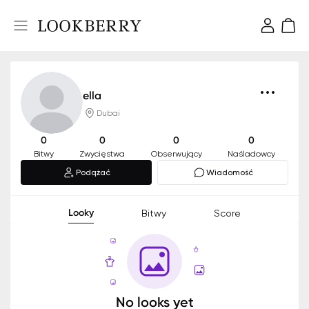
ella
Dubai
0
0
0
0
Bitwy
Zwycięstwa
Obserwujący
Naśladowcy
Podążać
Wiadomość
Looky
Bitwy
Score
No looks yet