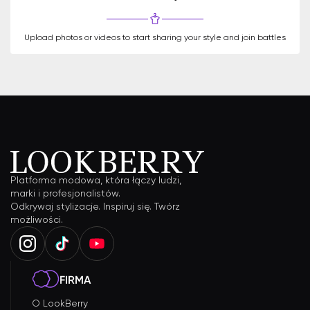
Upload photos or videos to start sharing your style and join battles
Platforma modowa, która łączy ludzi,
marki i profesjonalistów.
Odkrywaj stylizacje. Inspiruj się. Twórz
możliwości.
FIRMA
O LookBerry