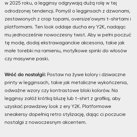
w 2025 roku, a legginsy odgrywają dużą rolę w tej
odrodzonej tendencji. Pomyśl o legginsach z dzwonami,
zestawionych z crop topami, oversize'owymi t-shirtami i
platformami. Ten look oddaje ducha ery Y2K, nadając
mu jednocześnie nowoczesny twist. Aby w pełni poczuć
tę modę, dodaj ekstrawaganckie akcesoria, takie jak
małe torebki na ramieniu, motylkowe spinki do włosów
czy masywne paski.
Wróć do nostalgii:
Postaw na żywe kolory i dziwaczne
printy w legginsach, takie jak metaliczne wykończenia,
odważne wzory czy kontrastowe bloki kolorów. Na
legginsy załóż krótką bluzę lub t-shirt z grafiką, aby
uzyskać prawdziwy look z ery Y2K. Platformowe
sneakersy dopełnią retro stylizację, dając ci poczucie
nostalgii z nowoczesnym akcentem.