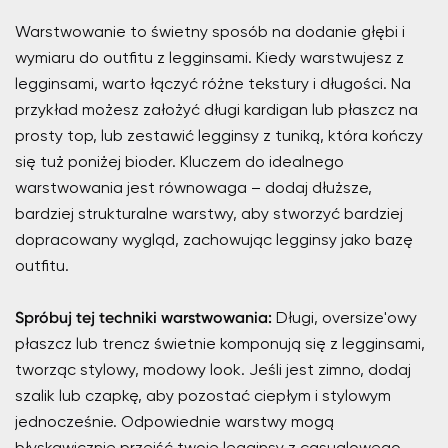
Warstwowanie to świetny sposób na dodanie głębi i
wymiaru do outfitu z legginsami. Kiedy warstwujesz z
legginsami, warto łączyć różne tekstury i długości. Na
przykład możesz założyć długi kardigan lub płaszcz na
prosty top, lub zestawić legginsy z tuniką, która kończy
się tuż poniżej bioder. Kluczem do idealnego
warstwowania jest równowaga – dodaj dłuższe,
bardziej strukturalne warstwy, aby stworzyć bardziej
dopracowany wygląd, zachowując legginsy jako bazę
outfitu.
Spróbuj tej techniki warstwowania:
Długi, oversize'owy
płaszcz lub trencz świetnie komponują się z legginsami,
tworząc stylowy, modowy look. Jeśli jest zimno, dodaj
szalik lub czapkę, aby pozostać ciepłym i stylowym
jednocześnie. Odpowiednie warstwy mogą
błyskawicznie przejść twoje legginsy z casualowego