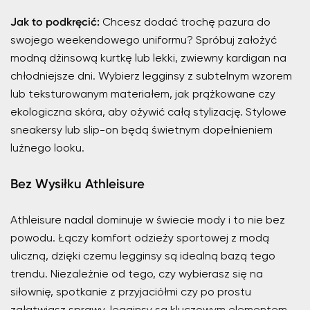
Jak to podkręcić:
Chcesz dodać trochę pazura do
swojego weekendowego uniformu? Spróbuj założyć
modną dżinsową kurtkę lub lekki, zwiewny kardigan na
chłodniejsze dni. Wybierz legginsy z subtelnym wzorem
lub teksturowanym materiałem, jak prążkowane czy
ekologiczna skóra, aby ożywić całą stylizację. Stylowe
sneakersy lub slip-on będą świetnym dopełnieniem
luźnego looku.
Bez Wysiłku Athleisure
Athleisure nadal dominuje w świecie mody i to nie bez
powodu. Łączy komfort odzieży sportowej z modą
uliczną, dzięki czemu legginsy są idealną bazą tego
trendu. Niezależnie od tego, czy wybierasz się na
siłownię, spotkanie z przyjaciółmi czy po prostu
załatwiasz sprawy, legginsy są kluczowym elementem