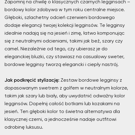
Zapomnij na chwilę o klasycznych czarnych legginsach –
bordowy kolor zdobywa w tym roku centralne miejsce.
Głęboki, szlachetny odcień czerwieni bordowego
dodaje elegancji twojej kolekcji legginsów. Te legginsy
idealnie nadają się na jesień i zimę, łatwo komponując
się z neutralnymi odcieniami, takimi jak beż, szary czy
camel. Niezależnie od tego, czy ubierasz je do
eleganckiej bluzki, czy stawiasz na casualowy sweter,
bordowe legginsy tworzą elegancki i ciepły nastrój.
Jak podkręcić stylizację:
Zestaw bordowe legginsy z
dopasowanym swetrem z golfem w neutralnym kolorze,
takim jak szary lub biały, aby uwydatnić odważny kolor
legginsów. Dopełnij całość botkami lub kozakami na
jesień. Ten głęboki kolor to świetna alternatywa dla
klasycznej czerni, a jednocześnie nadaje outfitowi
odrobinę luksusu.