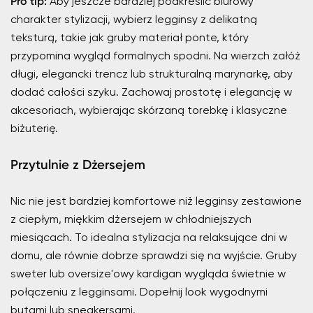
Pro tip:
Aby jeszcze bardziej podkreślić biurowy
charakter stylizacji, wybierz legginsy z delikatną
teksturą, takie jak gruby materiał ponte, który
przypomina wygląd formalnych spodni. Na wierzch załóż
długi, elegancki trencz lub strukturalną marynarkę, aby
dodać całości szyku. Zachowaj prostotę i elegancję w
akcesoriach, wybierając skórzaną torebkę i klasyczne
biżuterię.
Przytulnie z Dżersejem
Nic nie jest bardziej komfortowe niż legginsy zestawione
z ciepłym, miękkim dżersejem w chłodniejszych
miesiącach. To idealna stylizacja na relaksujące dni w
domu, ale równie dobrze sprawdzi się na wyjście. Gruby
sweter lub oversize'owy kardigan wygląda świetnie w
połączeniu z legginsami. Dopełnij look wygodnymi
butami lub sneakersami.