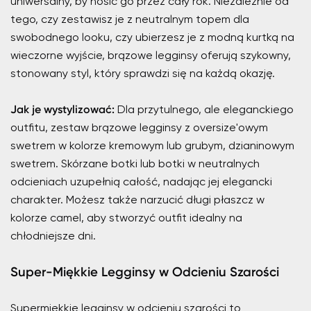
uniwersalny, by nosić go przez cały rok. Niezależnie od
tego, czy zestawisz je z neutralnym topem dla
swobodnego looku, czy ubierzesz je z modną kurtką na
wieczorne wyjście, brązowe legginsy oferują szykowny,
stonowany styl, który sprawdzi się na każdą okazję.
Jak je wystylizować:
Dla przytulnego, ale eleganckiego
outfitu, zestaw brązowe legginsy z oversize'owym
swetrem w kolorze kremowym lub grubym, dzianinowym
swetrem. Skórzane botki lub botki w neutralnych
odcieniach uzupełnią całość, nadając jej elegancki
charakter. Możesz także narzucić długi płaszcz w
kolorze camel, aby stworzyć outfit idealny na
chłodniejsze dni.
Super-Miękkie Legginsy w Odcieniu Szarości
Supermiękkie legginsy w odcieniu szarości to