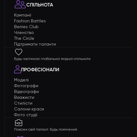
СПІЛЬНОТА
Кампанії
Fashion Battles
Berries Club
Членство
The Circle
Підтримати таланти
Будь частиною глобальної модної спільноти.
ПРОФЕСІОНАЛИ
Моделі
Фотографи
Відеографи
Візажисти
Стилісти
Салони краси
Фото студії
Покажи свій талант. Будь помічений.