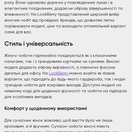
року. Вони однаково доречні у повсякденних луках і в
елегантних поєднаннях, додаючи образу завершеності та
впевненості. На LookBerry представлений широкий вибір
жіночих чобіт від провідних брендів, що дозволяє легко
порівнювати моделі, ціни та знаходити оптимальний варіант
саме для вас.
Стиль і універсальність
Жіночі чоботи гармонійно поєднуються як з класичними
пальтами, так і з трендовими куртками чи сукнями. Високі
моделі додають образу виразності, а лаконічні фасони
ідеальні для офісу. На
LookBerry
можна знайти як базові
варіанти, що підходять до будь-якого гардероба, так і модні
трендові чоботи для яскравих виходів. Доступні моделі на
низькому ходу для щоденної зручності та чоботи на підборах
для особливих випадків.
Комфорт у щоденному використанні
Для сучасних жінок важливо, щоб взуття було не лише
красивим, а й зручним. Сучасні чоботи жіночі мають