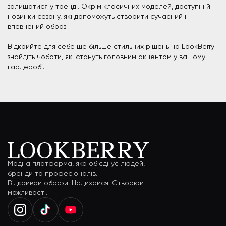
залишатися у тренді. Окрім класичних моделей, доступні й
новинки сезону, які допоможуть створити сучасний і
впевнений образ.
Відкрийте для себе ще більше стильних рішень на LookBerry і
знайдіть чоботи, які стануть головним акцентом у вашому
гардеробі.
Модна платформа, яка об'єднує людей,
бренди та професіоналів.
Відкривай образи. Надихайся. Створюй
можливості.