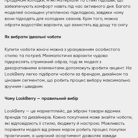
продумані колодки, м’які матеріали та стійкі підошви, що
забезпечують комфорт навіть під час активного дня. Багато
моделей оснащені утепленою підкладкою, завдяки чому
вони підходять для холодних сезонів. Крім того, можна
обрати водостійкі варіанти, що захистять від дощу та снігу.
Як вибрати ідеальні чоботи
Купити чоботи жіночі можна з урахуванням особистого
стилю та потреб. Мінімалістичні варіанти чудово
підкреслять стриманий образ, тоді як моделі з
декоративними елементами допоможуть зробити акцент. На
LookBerry легко підібрати чоботи за брендом, дизайном та
ціновим сегментом, що робить процес вибору максимально
зручним і швидким.
Чому LookBerry — правильний вибір
LookBerry — це маркетплейс, де зібрані товари відомих
брендів та дизайнерів. Кожна покупчиня може знайти чоботи,
які відповідають її стилю, бюджету й настрою. Можливість
порівняти моделі від різних марок робить процес покупки
практичним, а широкий асортимент дозволяє завжди