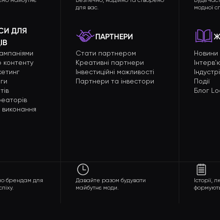
ємо майбутнє
Безпечно, надійно та створено
Будь час
для вас.
модної сп
СИ ДЛЯ
ПАРТНЕРИ
Ж
ІВ
кампаніями
Стати партнером
Новини
 контенту
Креативні партнери
Інтерв'
кетинг
Інвестиційні можливості
Індустр
ги
Партнери та інвестори
Події
тів
Блог Lo
креаторів
 виконання
бно брендам для
Давайте разом будувати
Історії, 
піху.
майбутнє моди.
формують