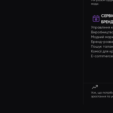
Ми разом буду
моди.
СЕРВІ
БРЕНД
Управління 
Виробництво
Модний мар
Бренд-розва
Пошук талан
Комісії для 
E-commerce
Усе, що потрі
зростання та ус