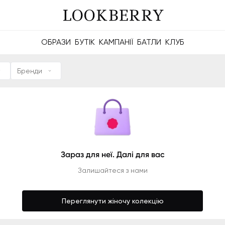
ОБРАЗИ
БУТІК
КАМПАНІЇ
БАТЛИ
КЛУБ
айте ділитися рейтингами, батлами та майбутніми Berries.
Будуйте значущі зв'язки онлайн та офлайн.
Бренди
Зараз для неї. Далі для вас
Залишайтеся з нами
Переглянути жіночу колекцію