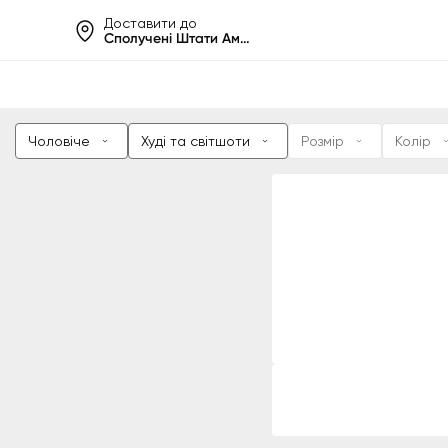
Доставити до
Сполучені Штати Америки
Допомаг
Чоловіче
Худі та світшоти
Розмір
Колір