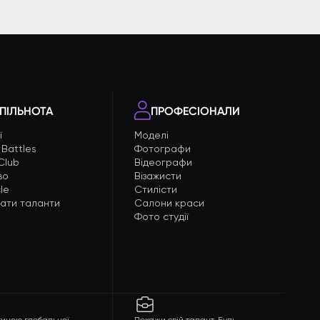
ПІЛЬНОТА
ПРОФЕСІОНАЛИ
ї
Моделі
 Battles
Фотографи
 Club
Відеографи
во
Візажисти
le
Стилісти
мати таланти
Салони краси
Фото студії