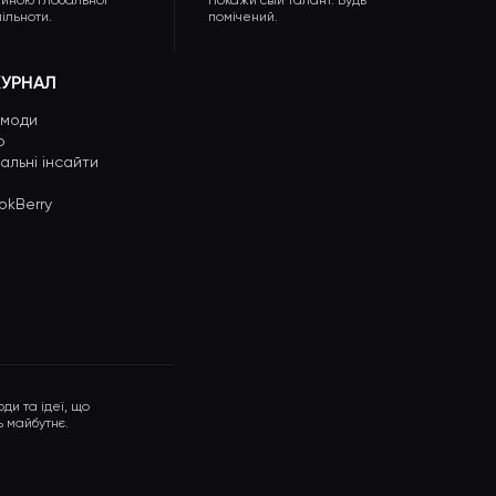
тиною глобальної
Покажи свій талант. Будь
ільноти.
помічений.
УРНАЛ
 моди
ю
іальні інсайти
okBerry
люди та ідеї, що
 майбутнє.