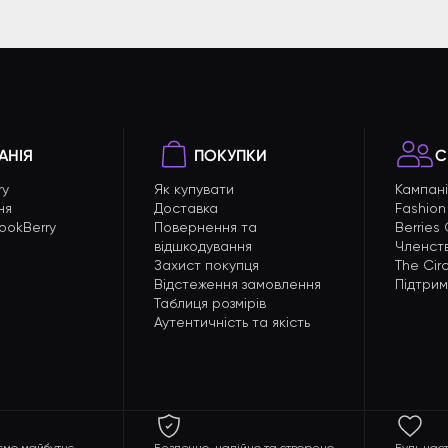
АНІЯ
ПОКУПКИ
С
ry
Як купувати
Кампані
ня
Доставка
Fashion
ookBerry
Повернення та
Berries
відшкодування
Членст
Захист покупця
The Circ
Відстеження замовлення
Підтри
Таблиця розмірів
Аутентичність та якість