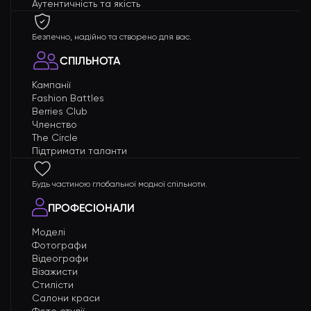
Аутентичність та якість
Безпечно, надійно та створено для вас.
СПІЛЬНОТА
Кампанії
Fashion Battles
Berries Club
Членство
The Circle
Підтримати таланти
Будь частиною глобальної модної спільноти.
ПРОФЕСІОНАЛИ
Моделі
Фотографи
Відеографи
Візажисти
Стилісти
Салони краси
Фото студії