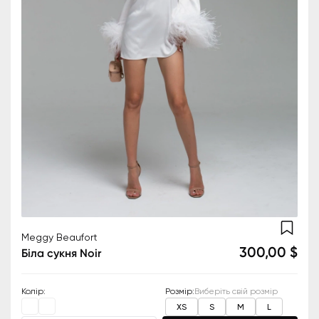
Meggy Beaufort
300,00 $
Біла сукня Noir
Колір
:
Розмір
:
Виберіть свій розмір
XS
S
M
L