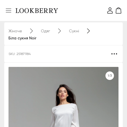
Жіноче
Одяг
Сукні
Біла сукня Noir
SKU: 251871184
1/3