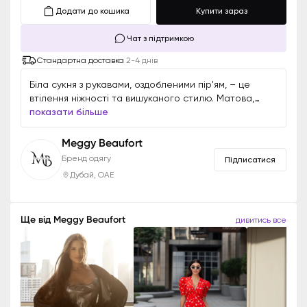
Додати до кошика
Купити зараз
Чат з підтримкою
Стандартна доставка
2-4 днів
Біла сукня з рукавами, оздобленими пір'ям, – це
втілення ніжності та вишуканого стилю. Матова,
текстурована тканина створює благородний,
показати більше
стриманий образ, а повітряне пір'я додає легкості
та грації. Ідеальний вибір для тих, хто цінує вишукану
Meggy Beaufort
розкіш та тонкі акценти у своєму стилі.
Бренд одягу
Підписатися
Дубай, ОАЕ
Ще від
Meggy Beaufort
дивитись все