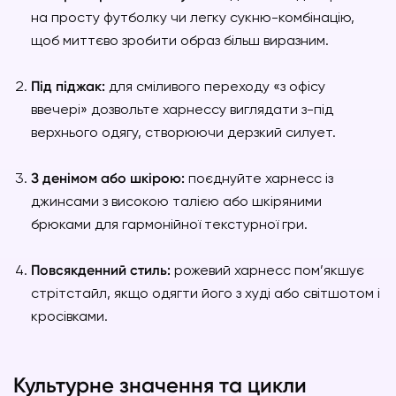
на просту футболку чи легку сукню-комбінацію,
щоб миттєво зробити образ більш виразним.
Під піджак:
для сміливого переходу «з офісу
ввечері» дозвольте харнессу виглядати з-під
верхнього одягу, створюючи дерзкий силует.
З денімом або шкірою:
поєднуйте харнесс із
джинсами з високою талією або шкіряними
брюками для гармонійної текстурної гри.
Повсякденний стиль:
рожевий харнесс пом’якшує
стрітстайл, якщо одягти його з худі або світшотом і
кросівками.
Культурне значення та цикли