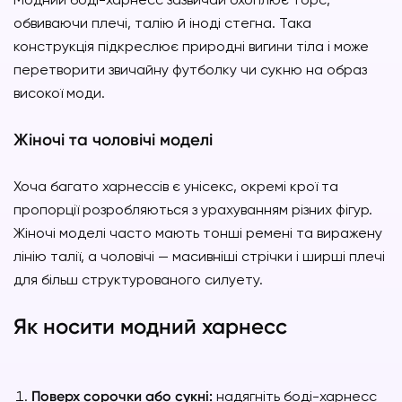
обвиваючи плечі, талію й іноді стегна. Така
конструкція підкреслює природні вигини тіла і може
перетворити звичайну футболку чи сукню на образ
високої моди.
Жіночі та чоловічі моделі
Хоча багато харнессів є унісекс, окремі крої та
пропорції розробляються з урахуванням різних фігур.
Жіночі моделі часто мають тонші ремені та виражену
лінію талії, а чоловічі — масивніші стрічки і ширші плечі
для більш структурованого силуету.
Як носити модний харнесс
Поверх сорочки або сукні:
надягніть боді-харнесс