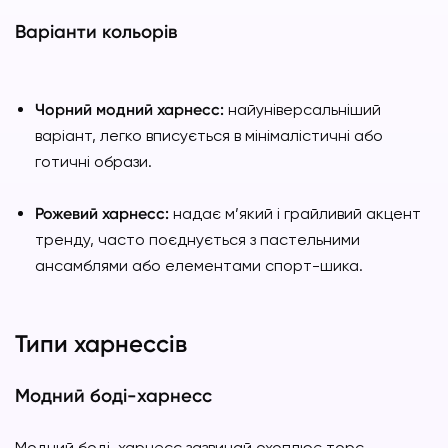
Варіанти кольорів
Чорний модний харнесс:
найуніверсальніший
варіант, легко вписується в мінімалістичні або
готичні образи.
Рожевий харнесс:
надає м’який і грайливий акцент
тренду, часто поєднується з пастельними
ансамблями або елементами спорт-шика.
Типи харнессів
Модний боді-харнесс
Модний боді-харнесс зазвичай охоплює торс,