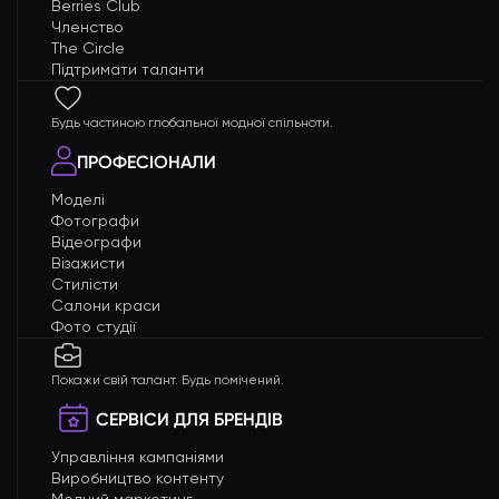
Berries Club
Членство
The Circle
Підтримати таланти
Будь частиною глобальної модної спільноти.
ПРОФЕСІОНАЛИ
Моделі
Фотографи
Відеографи
Візажисти
Стилісти
Салони краси
Фото студії
Покажи свій талант. Будь помічений.
СЕРВІСИ ДЛЯ БРЕНДІВ
Управління кампаніями
Виробництво контенту