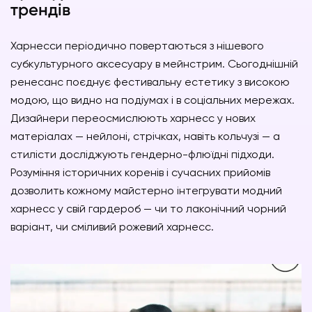
трендів
Харнесси періодично повертаються з нішевого
субкультурного аксесуару в мейнстрим. Сьогоднішній
ренесанс поєднує фестивальну естетику з високою
модою, що видно на подіумах і в соціальних мережах.
Дизайнери переосмислюють харнесс у нових
матеріалах — нейлоні, стрічках, навіть кольчузі — а
стилісти досліджують гендерно-флюїдні підходи.
Розуміння історичних коренів і сучасних прийомів
дозволить кожному майстерно інтегрувати модний
харнесс у свій гардероб — чи то лаконічний чорний
варіант, чи сміливий рожевий харнесс.