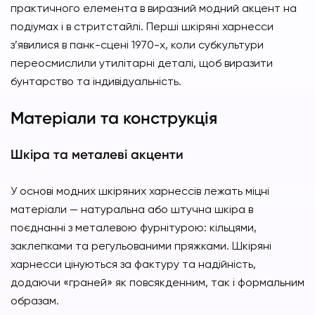
практичного елемента в виразний модний акцент на
подіумах і в стритстайлі. Перші шкіряні харнесси
з’явилися в панк-сцені 1970-х, коли субкультури
переосмислили утилітарні деталі, щоб виразити
бунтарство та індивідуальність.
Матеріали та конструкція
Шкіра та металеві акценти
У основі модних шкіряних харнессів лежать міцні
матеріали — натуральна або штучна шкіра в
поєднанні з металевою фурнітурою: кільцями,
заклепками та регульованими пряжками. Шкіряні
харнесси цінуються за фактуру та надійність,
додаючи «граней» як повсякденним, так і формальним
образам.