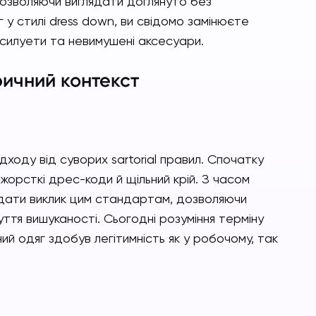
дозволяючи виглядати доглянуто без
у стилі dress down, ви свідомо замінюєте
ні силуети та невимушені аксесуари.
ричний контекст
дходу від суворих sartorial правил. Спочатку
жорсткі дрес-коди й щільний крій. З часом
идати виклик цим стандартам, дозволяючи
ття вишуканості. Сьогодні розуміння терміну
ий одяг здобув легітимність як у робочому, так