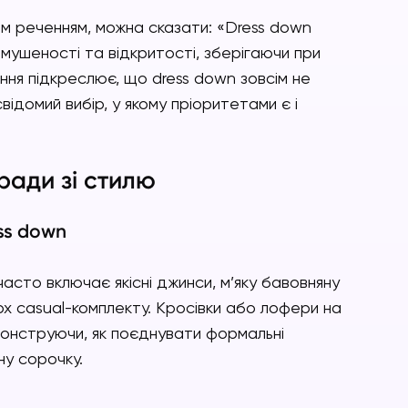
 реченням, можна сказати: «Dress down
мушеності та відкритості, зберігаючи при
ння підкреслює, що dress down зовсім не
відомий вибір, у якому пріоритетами є і
ради зі стилю
ss down
асто включає якісні джинси, м’яку бавовняну
рх casual-комплекту. Кросівки або лофери на
монструючи, як поєднувати формальні
ну сорочку.