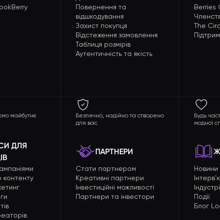
ookBerry
Повернення та
Berries
відшкодування
Членст
Захист покупця
The Circ
Відстеження замовлення
Підтри
Таблиця розмірів
Аутентичність та якість
ємо майбутнє
Безпечно, надійно та створено
Будь час
для вас.
модної сп
СИ ДЛЯ
ПАРТНЕРИ
Ж
ІВ
кампаніями
Стати партнером
Новини
 контенту
Креативні партнери
Інтерв'
кетинг
Інвестиційні можливості
Індустр
ги
Партнери та інвестори
Події
тів
Блог Lo
креаторів