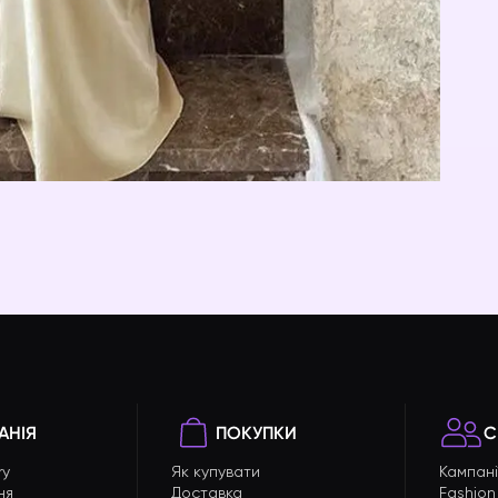
АНІЯ
ПОКУПКИ
С
ry
Як купувати
Кампані
ня
Доставка
Fashion