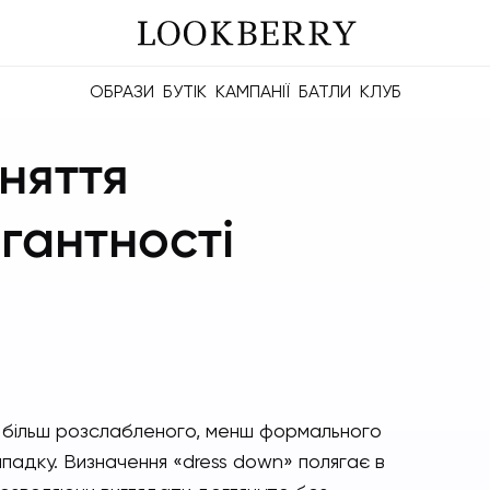
ОБРАЗИ
БУТІК
КАМПАНІЇ
БАТЛИ
КЛУБ
айте ділитися рейтингами, батлами та майбутніми Berries.
Будуйте значущі зв'язки онлайн та офлайн.
няття
гантності
ір більш розслабленого, менш формального
ипадку. Визначення «dress down» полягає в