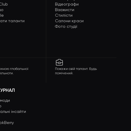
 Club
Відеографи
во
Візажисти
le
Стилісти
мати таланти
Салони краси
Фото студії
тиною глобальної
Покажи свій талант. Будь
ільноти.
помічений.
УРНАЛ
 моди
ю
іальні інсайти
okBerry