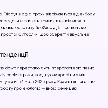
l Friday» в офісі трохи відрізняється від вибору
 середовищі замість темних джинсів можна
 як альтернативу блейзеру. Для соціальних
 простої футболки, щоб зберегти візуальний
тенденції
ress down перестало бути прерогативою певної
sly cool» стрічки, поєднуючи кросівки з міді-
 у вуличній моді 2025 року. Розуміння того, що
рботу про екологію — вибір речей, які