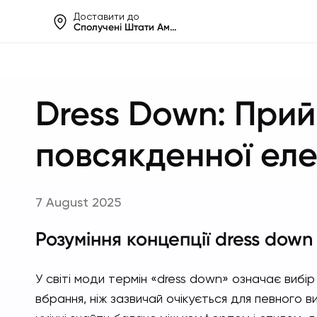
Доставити до
Сполучені Штати Америки
Допомаг
Dress Down: Прий
повсякденної еле
7 August 2025
Розуміння концепції dress down
У світі моди термін «dress down» означає виб
вбрання, ніж зазвичай очікується для певного в