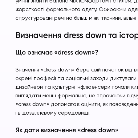
умінні знайти баланс між комфортом і стилем, 
жорсткості формального одягу. Обираючи одяг 
структуровані речі на більш м’які тканини, віль
Визначення dress down та істо
Що означає «dress down»?
Значення «dress down» бере свій початок від ві
окремі професії та соціальні заходи диктували 
дизайнери та культурні інфлюенсери почали к
виглядати менш формально, не втрачаючи відчу
«dress down» допомагає оцінити, як повсякденн
і в дозвіллєвому середовищі.
Як дати визначення «dress down»