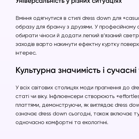
Універсальність у різних ситуаціях
Вміння одягнутися в стилі dress down для «casua
образу для бранчу з друзями. У професійному
обирати чіноси й додати легкий в’язаний светр
заходів варто накинути ефектну куртку поверх
інтерес.
Культурна значимість і сучасні 
У всіх світових столицях моди прагнення до d
статі чи віку. Інфлюенсери створюють «effortles
платтями, демонструючи, як виглядає dress down
означає dress down сьогодні, також включає ту
одночасно комфортні та екологічні.