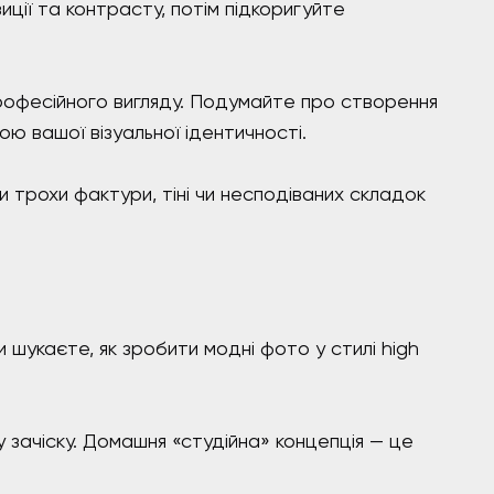
ції та контрасту, потім підкоригуйте
рофесійного вигляду. Подумайте про створення
ю вашої візуальної ідентичності.
и трохи фактури, тіні чи несподіваних складок
 шукаєте, як зробити модні фото у стилі high
у зачіску. Домашня «студійна» концепція — це