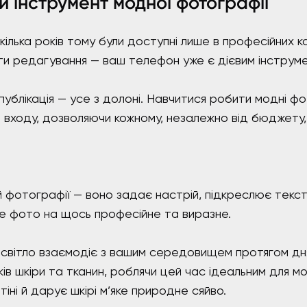
 інструмент модної фотографії
 кілька років тому були доступні лише в професійних
ти редагування — ваш телефон уже є дієвим інструм
 публікація — усе з долоні. Навчитися робити модні 
 входу, дозволяючи кожному, незалежно від бюджету,
ій фотографії — воно задає настрій, підкреслює текс
е фото на щось професійне та виразне.
 світло взаємодіє з вашим середовищем протягом дня. 
ів шкіри та тканин, роблячи цей час ідеальним для мо
тіні й дарує шкірі м’яке природне сяйво.