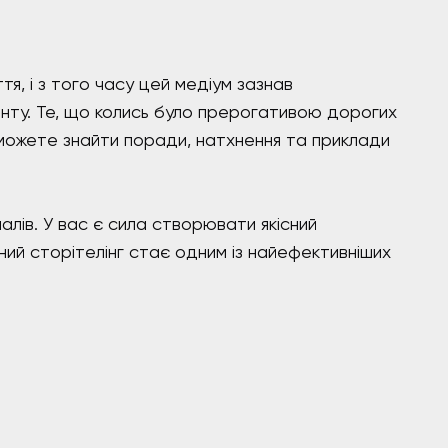
я, і з того часу цей медіум зазнав
енту. Те, що колись було прерогативою дорогих
можете знайти поради, натхнення та приклади
алів. У вас є сила створювати якісний
ьний сторітелінг стає одним із найефективніших