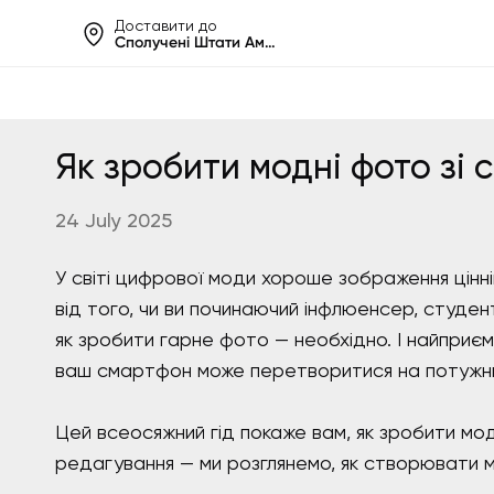
Доставити до
Сполучені Штати Америки
Допомаг
Як зробити модні фото зі
24 July 2025
У світі цифрової моди хороше зображення цінн
від того, чи ви починаючий інфлюенсер, студен
як зробити гарне фото — необхідно. І найприє
ваш смартфон може перетворитися на потужни
Цей всеосяжний гід покаже вам, як зробити модн
редагування — ми розглянемо, як створювати мод