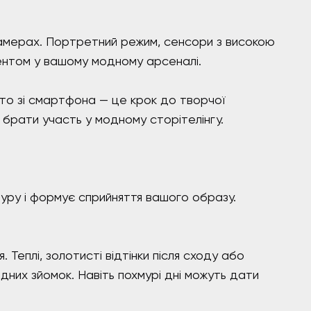
 камерах. Портретний режим, сенсори з високою
ентом у вашому модному арсеналі.
фото зі смартфона — це крок до творчої
 брати участь у модному сторітелінгу.
туру і формує сприйняття вашого образу.
Теплі, золотисті відтінки після сходу або
дних зйомок. Навіть похмурі дні можуть дати