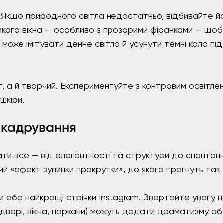
ь. Якщо природного світла недостатньо, відбивайте й
кого вікна — особливо з прозорими фіранками — щоб рі
 може імітувати денне світло й усунути темні кола пі
т, а й творчий. Експериментуйте з контровим освітл
шкіри.
о кадрування
и все — від елегантності та структури до спонтанно
ий «ефект зупинки прокрутки», до якого прагнуть так
 або найкращі стрічки Instagram. Звертайте увагу на 
 (двері, вікна, паркани) можуть додати драматизму або