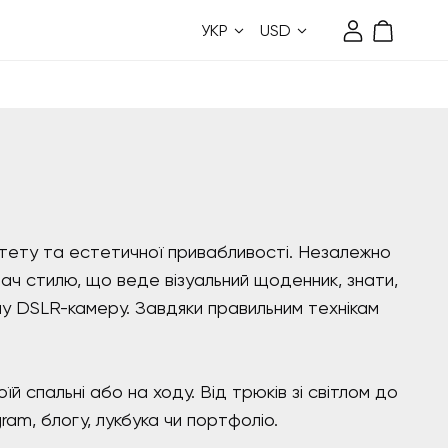
УКР
USD
Підтримуйте фотосесії, бренди, що з'являються, та майбутні таланти.
Моделі Berries пропонують вам персональний вибір та знижки від власного бренду.
итету та естетичної привабливості. Незалежно
вач стилю, що веде візуальний щоденник, знати,
ну DSLR-камеру. Завдяки правильним технікам
й спальні або на ходу. Від трюків зі світлом до
ram, блогу, лукбука чи портфоліо.