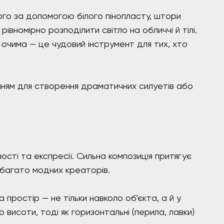
ого за допомогою білого пінопласту, штори
вномірно розподілити світло на обличчі й тілі.
д очима — це чудовий інструмент для тих, хто
енням для створення драматичних силуетів або
сті та експресії. Сильна композиція притягує
 багато модних креаторів.
простір — не тільки навколо об’єкта, а й у
 висоти, тоді як горизонтальні (перила, лавки)