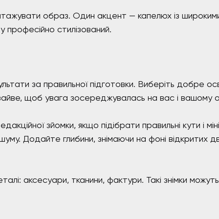
тажувати образ. Один акцент — капелюх із широкими
у професійно стилізований.
ьтати за правильної підготовки. Виберіть добре осві
 зайве, щоб увага зосереджувалась на вас і вашому о
едакційної зйомки, якщо підібрати правильні кути і м
шуму. Додайте глибини, знімаючи на фоні відкритих 
і: аксесуари, тканини, фактури. Такі знімки можуть 