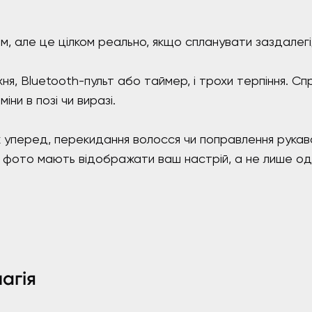
 але це цілком реально, якщо спланувати заздалегі
я, Bluetooth-пульт або таймер, і трохи терпіння. С
іни в позі чи виразі.
 уперед, перекидання волосся чи поправлення рукава
 фото мають відображати ваш настрій, а не лише одя
агія