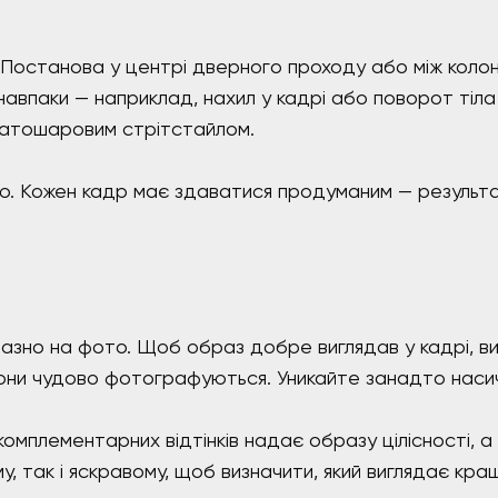
 Постанова у центрі дверного проходу або між колон
 навпаки — наприклад, нахил у кадрі або поворот тіла 
гатошаровим стрітстайлом.
. Кожен кадр має здаватися продуманим — результато
иразно на фото. Щоб образ добре виглядав у кадрі, 
вони чудово фотографуються. Уникайте занадто насич
омплементарних відтінків надає образу цілісності, а
 так і яскравому, щоб визначити, який виглядає кра