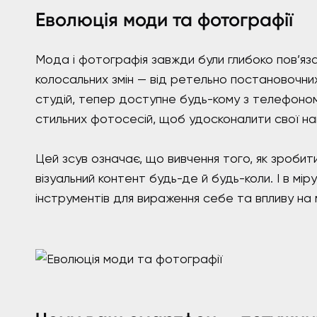
Еволюція моди та фотографії
Мода і фотографія завжди були глибоко пов’яза
колосальних змін — від ретельно постановочни
студій, тепер доступне будь-кому з телефоном 
стильних фотосесій, щоб удосконалити свої на
Цей зсув означає, що вивчення того, як зробит
візуальний контент будь-де й будь-коли. І в мі
інструментів для вираження себе та впливу на 