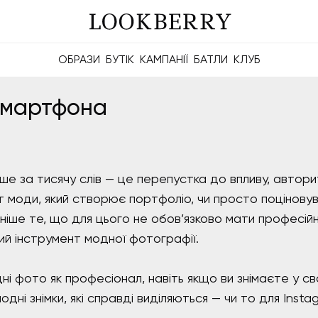
ОБРАЗИ
БУТІК
КАМПАНІЇ
БАТЛИ
КЛУБ
айте ділитися рейтингами, батлами та майбутніми Berries.
Будуйте значущі зв'язки онлайн та офлайн.
 смартфона
іше за тисячу слів — це перепустка до впливу, автор
т моди, який створює портфоліо, чи просто поцінову
мніше те, що для цього не обов’язково мати професій
й інструмент модної фотографії.
і фото як професіонал, навіть якщо ви знімаєте у свої
ні знімки, які справді виділяються — чи то для Instag