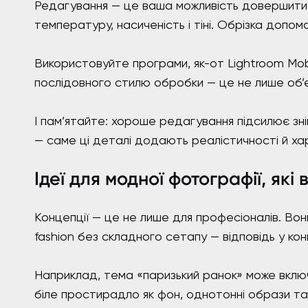
Редагування — це ваша можливість довершити ф
температуру, насиченість і тіні. Обрізка допо
Використовуйте програми, як-от Lightroom Mo
послідовного стилю обробки — це не лише об’єд
І пам’ятайте: хороше редагування підсилює зні
— саме ці деталі додають реалістичності й ха
Ідеї для модної фотографії, які
Концепції — це не лише для професіоналів. Вон
fashion без складного сетапу — відповідь у ко
Наприклад, тема «паризький ранок» може включа
біле простирадло як фон, однотонні образи та 