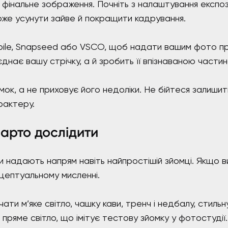
інальне зображення. Почніть з налаштування експози
може усунути зайве й покращити кадрування.
bile, Snapseed або VSCO, щоб надати вашим фото п
нає вашу стрічку, а й зробить її впізнаваною частино
мок, а не приховує його недоліки. Не бійтеся залишит
рактеру.
 варто дослідити
и надають напрям навіть найпростішій зйомці. Якщо ви
нцептуальному мисленні.
ти м’яке світло, чашку кави, тренч і недбалу, стильн
пряме світло, що імітує тестову зйомку у фотостудії.