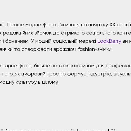
ні. Перше модне фото з’явилося на початку ХХ столітт
х редакційних зйомок до стрімкого соціального конт
і баченням. У модній соціальній мережі
LookBerry
ви 
вички та створювати вражаючі fashion-знімки.
и гарне фото, більше не є ексклюзивом для професіон
ру того, як цифровий простір формує індустрію, візуал
модну культуру в цілому.