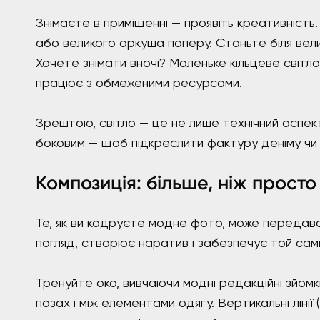
Знімаєте в приміщенні — проявіть креативніст
або великого аркуша паперу. Станьте біля вели
Хочете знімати вночі? Маленьке кільцеве світло
працює з обмеженими ресурсами.
Зрештою, світло — це не лише технічний аспек
боковим — щоб підкреслити фактуру деніму чи 
Композиція: більше, ніж прост
Те, як ви кадруєте модне фото, може передават
погляд, створює наратив і забезпечує той сам
Тренуйте око, вивчаючи модні редакційні зйомки
позах і між елементами одягу. Вертикальні лінії