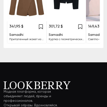
341,95 $
301,72 $
149,43 $
Samadhi
Samadhi
Samadhi
Приталенный жакет из кашемировой шерсти
Куртка с геометрическим узором на плечах и винтажными пуговицами.
Модная платформа, которая
объединяет людей, бренды и
профессионалов.
Открывай образы. Вдохновляйся.