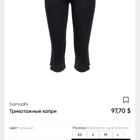
Samadhi
97,70 $
Трикотажные капри
Цвет
:
Чёрный
Размер
:
Выберите свой размер
XS
S
M
L