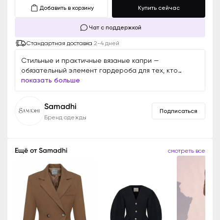
Добавить в корзину
Купить сейчас
Чат с поддержкой
Стандартная доставка
2-4 дней
Стильные и практичные вязаные капри —
обязательный элемент гардероба для тех, кто
любит моду. Модель выполнена из эластичного
показать больше
трикотажа, который хорошо сидит, не стесняя
движений. Укороченная длина до середины икры с
Samadhi
удобной эластичной манжетой внизу добавляет
Подписаться
Бренд одежды
образу современности и динамизма. Черный —
универсальный цвет, который легко сочетается как
с базовыми вещами, так и с более выразительными
элементами гардероба. Он идеально подходит для
Ещё от
Samadhi
смотреть все
создания повседневных, неформальных или даже
элегантных повседневных образов.