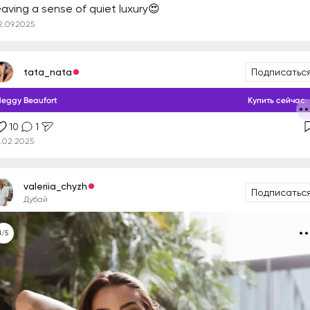
eaving a sense of quiet luxury😍
2.09.2025
tata_nata
Подписатьс
eggy Beaufort
Купить сейчас
10
1
2.02.2025
valeriia_chyzh
Подписатьс
Дубай
1/5