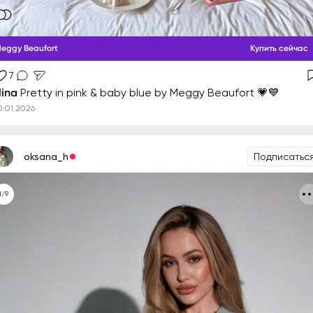
eggy Beaufort
Купить сейчас
7
lina
Pretty in pink & baby blue by Meggy Beaufort 💗💙
0.01.2026
oksana_h
Подписатьс
1/9