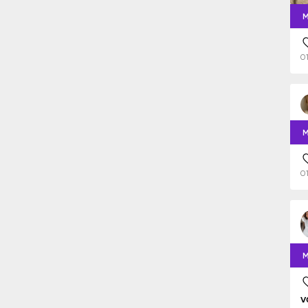
M
0
M
0
M
v