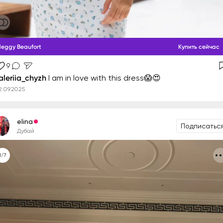
eggy Beaufort
Купить сейчас
9
aleriia_chyzh
I am in love with this dress😱😍
2.09.2025
elina
Подписатьс
Дубай
1/7