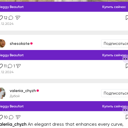
eggy Beaufort
Купить сейчас
12
1.12.2024
shesokate
Подписатьс
eggy Beaufort
Купить сейчас
11
1
1.12.2024
valeriia_chyzh
Подписатьс
Дубай
eggy Beaufort
Купить сейчас
10
aleriia_chyzh
An elegant dress that enhances every curve,