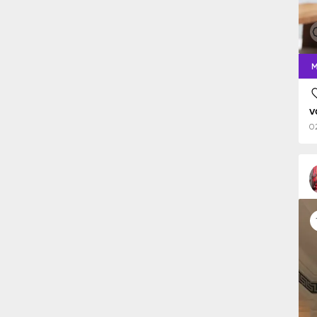
M
v
0