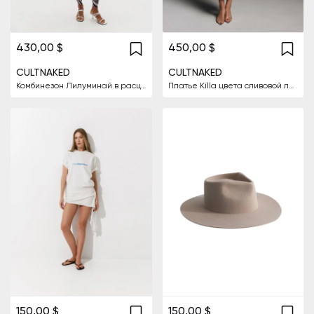
430,00 $
450,00 $
CULTNAKED
CULTNAKED
Комбинезон Лилуминай в расцветке "Зебра"
Платье Killa цвета сливовой лакированной кожи
150,00 $
150,00 $