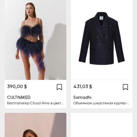
390,00 $
431,03 $
CULTNAKED
Samadhi
Бюстгальтер Cloud Nine в цвете Ink
Объемная шерстяная куртка-пальто с кашемировой отделкой