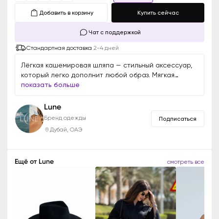
Добавить в корзину
Купить сейчас
Чат с поддержкой
Стандартная доставка
2-4 дней
Лёгкая кашемировая шляпа — стильный аксессуар,
который легко дополнит любой образ. Мягкая
текстура и изящный силуэт добавят элегантности, а
показать больше
дышащая ткань обеспечит комфорт даже в жаркую
погоду.
Lune
Бренд одежды
Подписаться
Дубай, ОАЭ
Ещё от
Lune
смотреть все