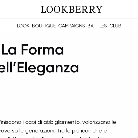
LOOK
BOUTIQUE
CAMPAIGNS
BATTLES
CLUB
les and future Berries.
Build meaningful connections online and offline.
: La Forma
ell’Eleganza
iniscono i capi di abbigliamento, valorizzano le
verso le generazioni. Tra le più iconiche e