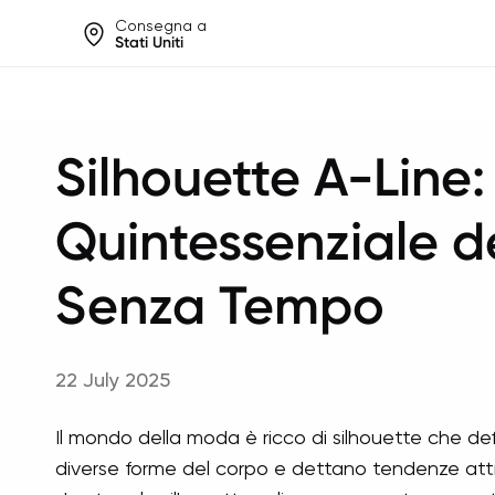
Consegna a
Stati Uniti
Help share rankings, batt
Silhouette A-Line
Quintessenziale d
Senza Tempo
22 July 2025
Il mondo della moda è ricco di silhouette che def
diverse forme del corpo e dettano tendenze attra