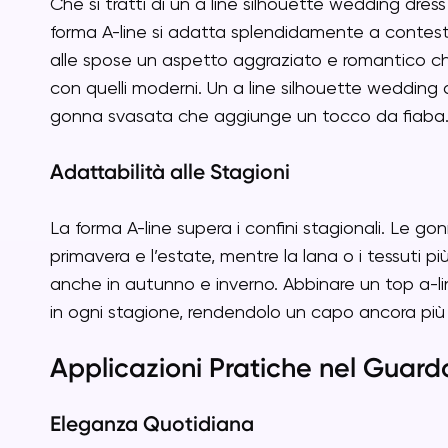
Che si tratti di un a line silhouette wedding dress
forma A-line si adatta splendidamente a contesti 
alle spose un aspetto aggraziato e romantico che
con quelli moderni. Un a line silhouette wedding dr
gonna svasata che aggiunge un tocco da fiaba
Adattabilità alle Stagioni
La forma A-line supera i confini stagionali. Le gon
primavera e l’estate, mentre la lana o i tessuti p
anche in autunno e inverno. Abbinare un top a-li
in ogni stagione, rendendolo un capo ancora più 
Applicazioni Pratiche nel Guar
Eleganza Quotidiana