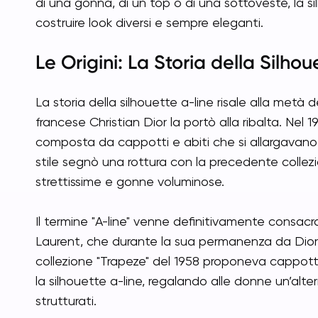
di una gonna, di un top o di una sottoveste, la si
costruire look diversi e sempre eleganti.
Le Origini: La Storia della Silho
La storia della silhouette a-line risale alla metà 
francese Christian Dior la portò alla ribalta. Nel 1
composta da cappotti e abiti che si allargavano 
stile segnò una rottura con la precedente collez
strettissime e gonne voluminose.
Il termine "A-line" venne definitivamente consacr
Laurent, che durante la sua permanenza da Dior
collezione "Trapeze" del 1958 proponeva cappot
la silhouette a-line, regalando alle donne un’alter
strutturati.