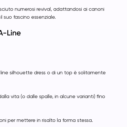
osciuto numerosi revival, adattandosi ai canoni
 suo fascino essenziale.
 A-Line
line silhouette dress o di un top è solitamente
la vita (o dalle spalle, in alcune varianti) fino
i per mettere in risalto la forma stessa.