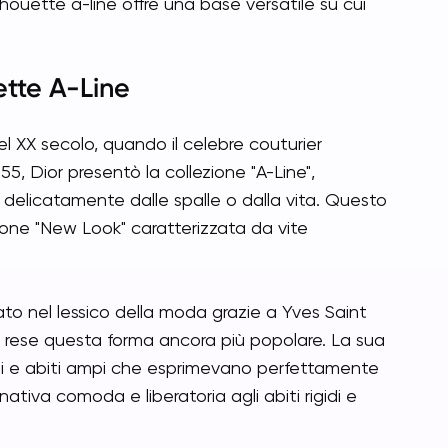
lhouette a-line offre una base versatile su cui
uette A-Line
del XX secolo, quando il celebre couturier
955, Dior presentò la collezione "A-Line",
delicatamente dalle spalle o dalla vita. Questo
ione "New Look" caratterizzata da vite
ato nel lessico della moda grazie a Yves Saint
 rese questa forma ancora più popolare. La sua
ti e abiti ampi che esprimevano perfettamente
nativa comoda e liberatoria agli abiti rigidi e