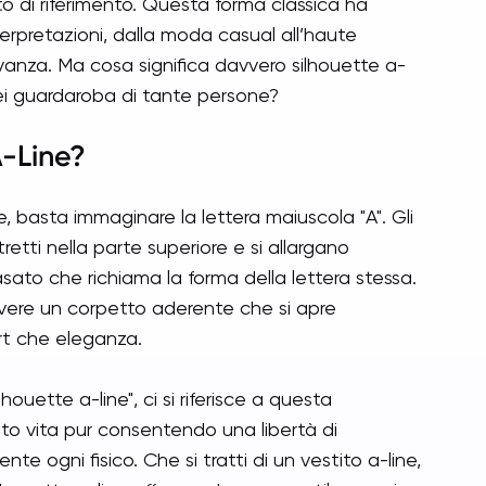
to di riferimento. Questa forma classica ha
erpretazioni, dalla moda casual all’haute
anza. Ma cosa significa davvero silhouette a-
ei guardaroba di tante persone?
A-Line?
e, basta immaginare la lettera maiuscola "A". Gli
etti nella parte superiore e si allargano
sato che richiama la forma della lettera stessa.
 avere un corpetto aderente che si apre
rt che eleganza.
houette a-line", ci si riferisce a questa
unto vita pur consentendo una libertà di
 ogni fisico. Che si tratti di un vestito a-line,