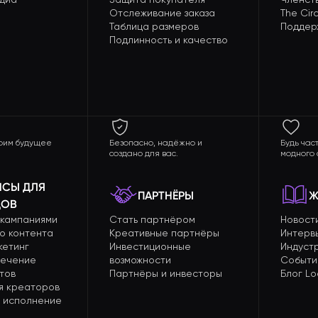
Отслеживание заказа
The Circ
Таблица размеров
Поддер
Подлинность и качество
оим будущее
Безопасно, надёжно и
Будь час
создано для вас.
модного 
ИСЫ ДЛЯ
ПАРТНЁРЫ
Ж
ДОВ
 кампаниями
Стать партнёром
Новост
о контента
Креативные партнёры
Интерв
кетинг
Инвестиционные
Индуст
лечение
возможности
Событи
тов
Партнёры и инвесторы
Блог Lo
я креаторов
 исполнение