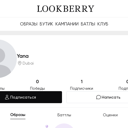
ОБРАЗЫ
БУТИК
КАМПАНИИ
БАТЛЫ
КЛУБ
те делиться рейтингами, батлами и будущими Berries.
Создавайте значимые связи онлайн и офлайн.
Yana
Dubai
0
1
тлы
Победы
Подписчики
Подп
Подписаться
Написать
Образы
Баттлы
Оценки