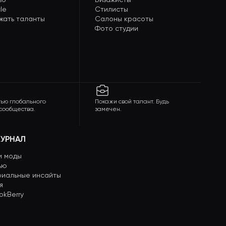
le
Стилисты
жать таланты
Салоны красоты
Фото студии
тью глобального
Покажи свой талант. Будь
сообщества.
замечен.
УРНАЛ
и моды
ью
риальные инсайты
я
okBerry