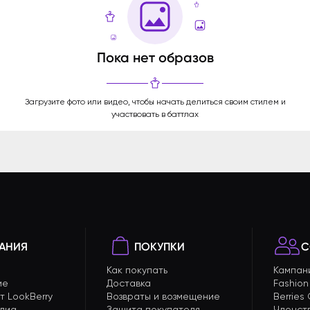
Пока нет образов
Загрузите фото или видео, чтобы начать делиться своим стилем и
участвовать в баттлах
АНИЯ
ПОКУПКИ
С
Как покупать
Кампан
ие
Доставка
Fashion
т LookBerry
Возвраты и возмещение
Berries
едиа
Защита покупателя
Членст