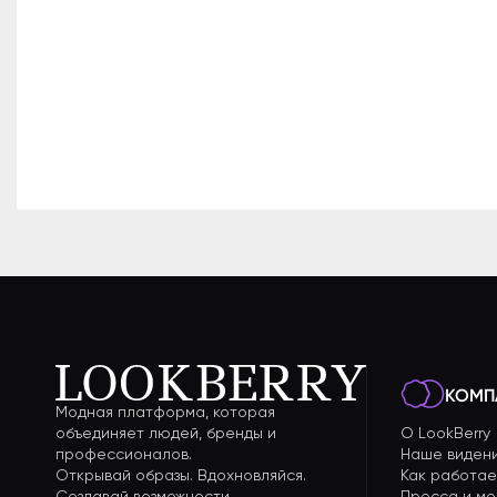
КОМП
Модная платформа, которая
объединяет людей, бренды и
О LookBerry
профессионалов.
Наше виден
Открывай образы. Вдохновляйся.
Как работае
Создавай возможности.
Пресса и м