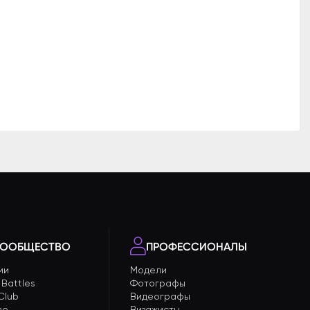
ООБЩЕСТВО
ПРОФЕССИОНАЛЫ
ии
Модели
 Battles
Фотографы
 Club
Видеографы
во
Визажисты