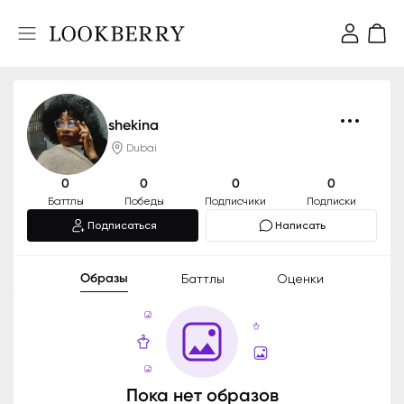
shekina
Dubai
0
0
0
0
Баттлы
Победы
Подписчики
Подписки
Подписаться
Написать
Образы
Баттлы
Оценки
Пока нет образов