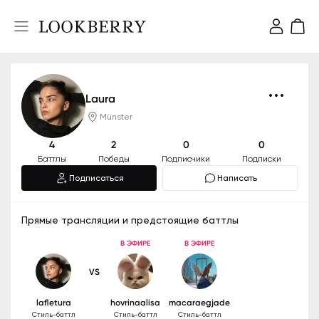
Laura
Münster
4
2
0
0
Баттлы
Победы
Подписчики
Подписки
Подписаться
Написать
Прямые трансляции и предстоящие баттлы
В ЭФИРЕ
В ЭФИРЕ
VS
lafletura
hovrinaalisa
macaraegjade
Стиль-баттл
Стиль-баттл
Стиль-баттл