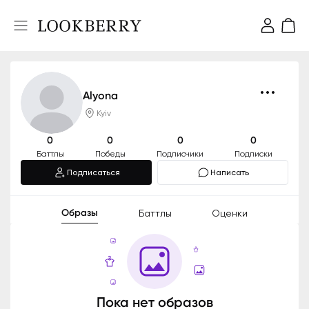
Alyona
Kyiv
0
0
0
0
Баттлы
Победы
Подписчики
Подписки
Подписаться
Написать
Образы
Баттлы
Оценки
Пока нет образов