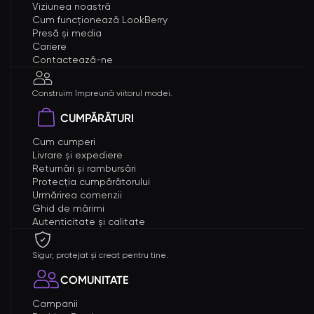
Viziunea noastră
Cum funcționează LookBerry
Presă și media
Cariere
Contactează-ne
Construim împreună viitorul modei.
CUMPĂRĂTURI
Cum cumperi
Livrare și expediere
Returnări și rambursări
Protecția cumpărătorului
Urmărirea comenzii
Ghid de mărimi
Autenticitate și calitate
Sigur, protejat și creat pentru tine.
COMUNITATE
Campanii