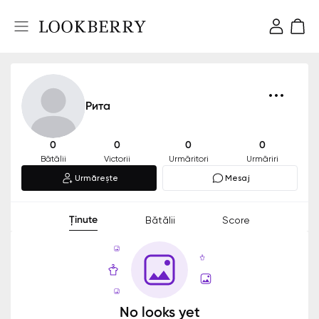
Рита
0
0
0
0
Bătălii
Victorii
Urmăritori
Urmăriri
Urmărește
Mesaj
Ținute
Bătălii
Score
No looks yet