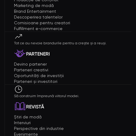
Marketing de modă
Brand Entertainment
Descoperirea talentelor
Comisioane pentru creatori
Fulfillment e-commerce
Tot ce au nevoie brandurile pentru a crește și a reuși.
PARTENERI
Devino partener
Parteneri creativi
Oportunități de investiții
Parteneri și investitori
Să construim împreună viitorul modei.
REVISTĂ
Știri de modă
Interviuri
Perspective din industrie
Evenimente