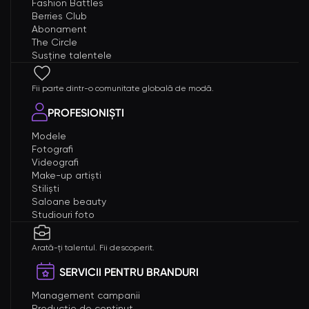
Fashion Battles
Berries Club
Abonament
The Circle
Susține talentele
Fii parte dintr-o comunitate globală de modă.
PROFESIONIȘTI
Modele
Fotografi
Videografi
Make-up artiști
Stiliști
Saloane beauty
Studiouri foto
Arată-ți talentul. Fii descoperit.
SERVICII PENTRU BRANDURI
Management campanii
Producție de conținut