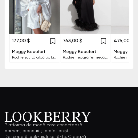
177,00 $
763,00 $
476,00 $
Meggy Beaufort
Meggy Beaufort
Meggy Beau
Rochie scurtă albă tip kimono
Rochie neagră fermecătoare cu un singur umăr și pene
Platforma de modă care conectează
oameni, branduri și profesioniști.
Descoperă look-uri. Inspiră-te. Creează