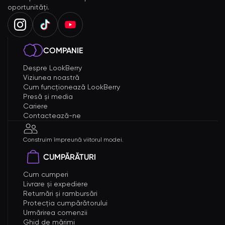
oportunități.
COMPANIE
Despre LookBerry
Viziunea noastră
Cum funcționează LookBerry
Presă și media
Cariere
Contactează-ne
Construim împreună viitorul modei.
CUMPĂRĂTURI
Cum cumperi
Livrare și expediere
Returnări și rambursări
Protecția cumpărătorului
Urmărirea comenzii
Ghid de mărimi