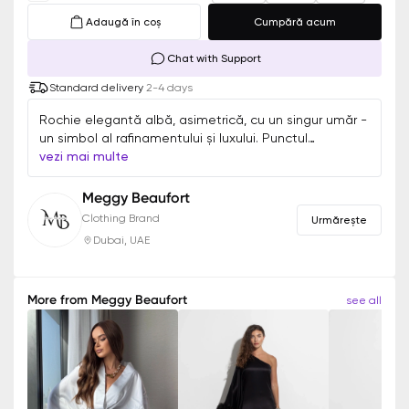
Adaugă în coș
Cumpără acum
Chat with Support
Standard delivery
2-4 days
Rochie elegantă albă, asimetrică, cu un singur umăr -
un simbol al rafinamentului și luxului. Punctul
culminant al designului îl reprezintă penele, care
vezi mai multe
adaugă unicitate și un farmec aparte rochiei. Croiul
asimetric și detaliile cu pene creează un aspect
Meggy Beaufort
dinamic și izbitor. O alegere ideală pentru
Clothing Brand
Urmărește
evenimentele de seară.
Dubai, UAE
More from
Meggy Beaufort
see all