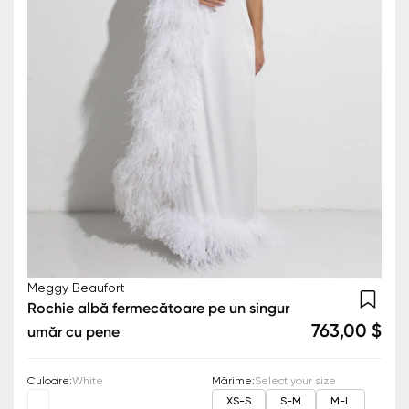
Meggy Beaufort
Rochie albă fermecătoare pe un singur
763,00 $
umăr cu pene
Culoare
:
White
Mărime
:
Select your size
XS-S
S-M
M-L