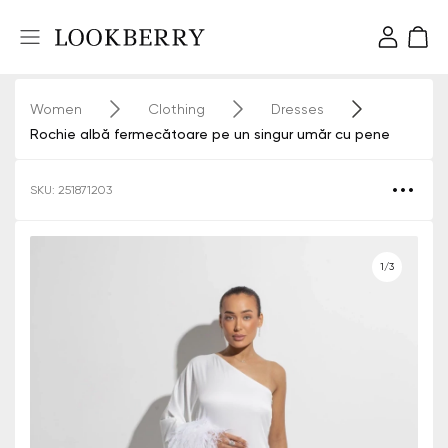
Women
Clothing
Dresses
Rochie albă fermecătoare pe un singur umăr cu pene
SKU: 251871203
1/3