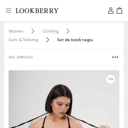
Women
Clothing
Suits & Tailoring
Set de bază negru
SKU: 251845702
1/4