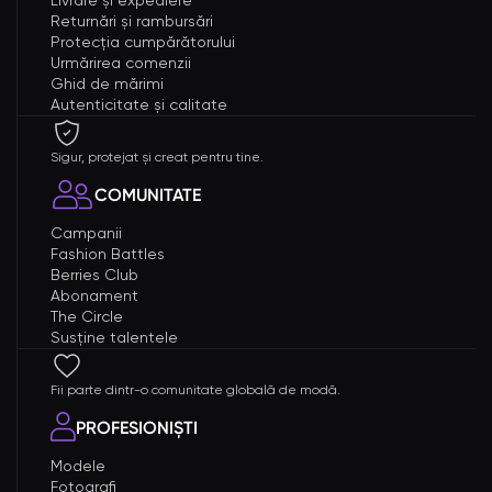
Returnări și rambursări
Protecția cumpărătorului
Urmărirea comenzii
Ghid de mărimi
Autenticitate și calitate
Sigur, protejat și creat pentru tine.
COMUNITATE
Campanii
Fashion Battles
Berries Club
Abonament
The Circle
Susține talentele
Fii parte dintr-o comunitate globală de modă.
PROFESIONIȘTI
Modele
Fotografi