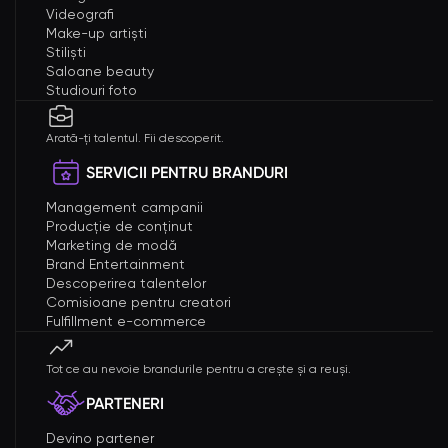
Videografi
Make-up artiști
Stiliști
Saloane beauty
Studiouri foto
Arată-ți talentul. Fii descoperit.
SERVICII PENTRU BRANDURI
Management campanii
Producție de conținut
Marketing de modă
Brand Entertainment
Descoperirea talentelor
Comisioane pentru creatori
Fulfillment e-commerce
Tot ce au nevoie brandurile pentru a crește și a reuși.
PARTENERI
Devino partener