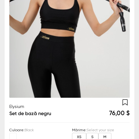
Elysium
76,00 $
Set de bază negru
Culoare
:
Black
Mărime
:
Select your size
XS
S
M