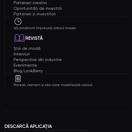
Parteneri creativi
Oportunități de investiții
Parteneri și investitori
Să construim împreună viitorul modei.
REVISTĂ
Știri de modă
Interviuri
Perspective din industrie
Evenimente
Blog LookBerry
Povești, oameni și idei care modelează viitorul.
DESCARCĂ APLICAȚIA