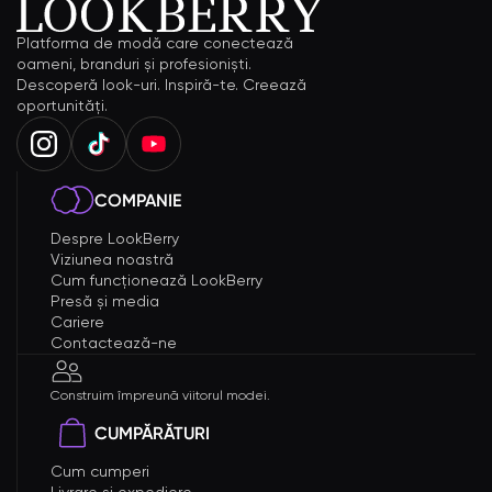
Platforma de modă care conectează
oameni, branduri și profesioniști.
Descoperă look-uri. Inspiră-te. Creează
oportunități.
COMPANIE
Despre LookBerry
Viziunea noastră
Cum funcționează LookBerry
Presă și media
Cariere
Contactează-ne
Construim împreună viitorul modei.
CUMPĂRĂTURI
Cum cumperi
Livrare și expediere