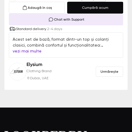
Adaugă în coș
Cumpără acum
Chat with Support
Standard delivery
2-4 days
Acest set de bază, format dintr-un top și colanți
clasici, combină confortul și funcționalitatea:
materialul moale și elastic oferă libertate de mișcare,
vezi mai multe
în timp ce colanții cu talie înaltă asigură o potrivire
perfectă. Designul versatil este potrivit pentru
Elysium
antrenamente, plimbări sau relaxare, păstrând atât
Clothing Brand
Urmărește
stilul, cât și caracterul practic.
Dubai, UAE