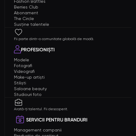
Fashion Battles
Berries Club
Abonament
The Circle
Susține talentele
Fii parte dintr-o comunitate globală de modă.
PROFESIONIȘTI
Modele
Fotografi
Videografi
Make-up artiști
Stiliști
Saloane beauty
Studiouri foto
Arată-ți talentul. Fii descoperit.
SERVICII PENTRU BRANDURI
Management campanii
Producție de conținut