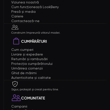
Viziunea noastră
Cum funcționează LookBerry
Presă și media
Cariere
Contactează-ne
Construim împreună viitorul modei.
CUMPĂRĂTURI
Cum cumperi
Livrare și expediere
Returnări și rambursări
Protecția cumpărătorului
Urmărirea comenzii
Ghid de mărimi
Autenticitate și calitate
Sigur, protejat și creat pentru tine.
COMUNITATE
Campanii