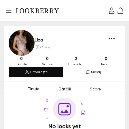
Liza
Odesa
0
0
2
0
Bătălii
Victorii
Urmăritori
Urmăriri
Urmărește
Mesaj
Ținute
Bătălii
Score
No looks yet