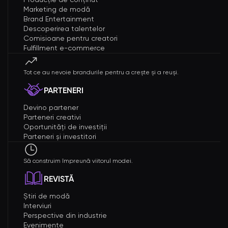
Marketing de modă
Brand Entertainment
Descoperirea talentelor
Comisioane pentru creatori
Fulfillment e-commerce
Tot ce au nevoie brandurile pentru a crește și a reuși.
PARTENERI
Devino partener
Parteneri creativi
Oportunități de investiții
Parteneri și investitori
Să construim împreună viitorul modei.
REVISTĂ
Știri de modă
Interviuri
Perspective din industrie
Evenimente