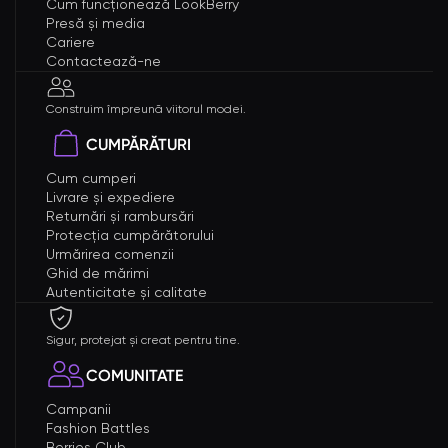
Cum funcționează LookBerry
Presă și media
Cariere
Contactează-ne
Construim împreună viitorul modei.
CUMPĂRĂTURI
Cum cumperi
Livrare și expediere
Returnări și rambursări
Protecția cumpărătorului
Urmărirea comenzii
Ghid de mărimi
Autenticitate și calitate
Sigur, protejat și creat pentru tine.
COMUNITATE
Campanii
Fashion Battles
Berries Club