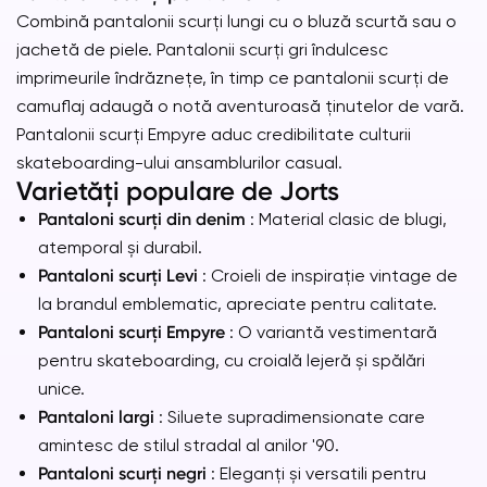
Combină pantalonii scurți lungi cu o bluză scurtă sau o
jachetă de piele. Pantalonii scurți gri îndulcesc
imprimeurile îndrăznețe, în timp ce pantalonii scurți de
camuflaj adaugă o notă aventuroasă ținutelor de vară.
Pantalonii scurți Empyre aduc credibilitate culturii
skateboarding-ului ansamblurilor casual.
Varietăți populare de Jorts
Pantaloni scurți din denim
: Material clasic de blugi,
atemporal și durabil.
Pantaloni scurți Levi
: Croieli de inspirație vintage de
la brandul emblematic, apreciate pentru calitate.
Pantaloni scurți Empyre
: O variantă vestimentară
pentru skateboarding, cu croială lejeră și spălări
unice.
Pantaloni largi
: Siluete supradimensionate care
amintesc de stilul stradal al anilor '90.
Pantaloni scurți negri
: Eleganți și versatili pentru