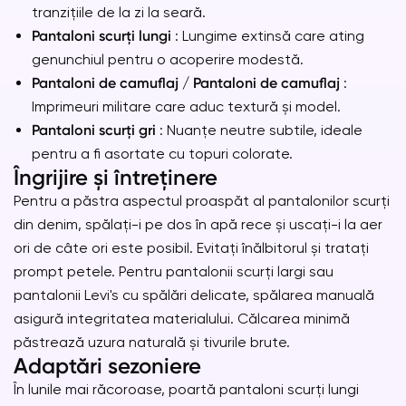
tranzițiile de la zi la seară.
Pantaloni scurți lungi
: Lungime extinsă care ating
genunchiul pentru o acoperire modestă.
Pantaloni de camuflaj / Pantaloni de camuflaj
:
Imprimeuri militare care aduc textură și model.
Pantaloni scurți gri
: Nuanțe neutre subtile, ideale
pentru a fi asortate cu topuri colorate.
Îngrijire și întreținere
Pentru a păstra aspectul proaspăt al pantalonilor scurți
din denim, spălați-i pe dos în apă rece și uscați-i la aer
ori de câte ori este posibil. Evitați înălbitorul și tratați
prompt petele. Pentru pantalonii scurți largi sau
pantalonii Levi's cu spălări delicate, spălarea manuală
asigură integritatea materialului. Călcarea minimă
păstrează uzura naturală și tivurile brute.
Adaptări sezoniere
În lunile mai răcoroase, poartă pantaloni scurți lungi