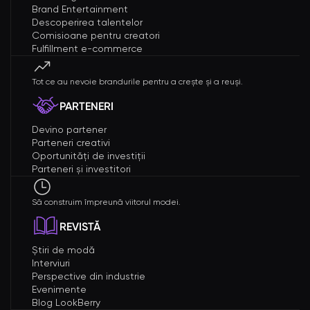
Brand Entertainment
Descoperirea talentelor
Comisioane pentru creatori
Fulfillment e-commerce
Tot ce au nevoie brandurile pentru a crește și a reuși.
PARTENERI
Devino partener
Parteneri creativi
Oportunități de investiții
Parteneri și investitori
Să construim împreună viitorul modei.
REVISTĂ
Știri de modă
Interviuri
Perspective din industrie
Evenimente
Blog LookBerry