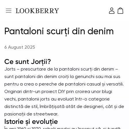
Pantaloni scurți din denim
6 August 2025
Ce sunt Jorții?
Jorts – prescurtare de la pantaloni scurți din denim –
sunt pantaloni din denim croiți la genunchi sau mai sus
pentru a crea o pereche de pantaloni casual și versatili.
Originari dintr-un proiect DIY prin croirea unor blugi
vechi, pantalonii jorts au evoluat într-o categorie
distinctă de stil, îmbrățișată atât de designeri, cât și de
pasionații de streetwear.
Istorie și evoluție
În anii 1960 și 1970, rebelii modei au început să-și tundă