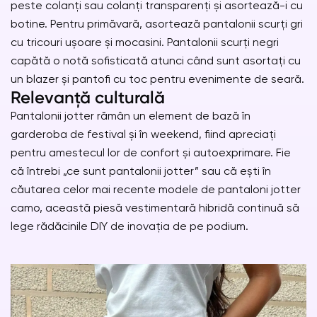
peste colanți sau colanți transparenți și asortează-i cu
botine. Pentru primăvară, asortează pantalonii scurți gri
cu tricouri ușoare și mocasini. Pantalonii scurți negri
capătă o notă sofisticată atunci când sunt asortați cu
un blazer și pantofi cu toc pentru evenimente de seară.
Relevanță culturală
Pantalonii jotter rămân un element de bază în
garderoba de festival și în weekend, fiind apreciați
pentru amestecul lor de confort și autoexprimare. Fie
că întrebi „ce sunt pantalonii jotter” sau că ești în
căutarea celor mai recente modele de pantaloni jotter
camo, această piesă vestimentară hibridă continuă să
lege rădăcinile DIY de inovația de pe podium.